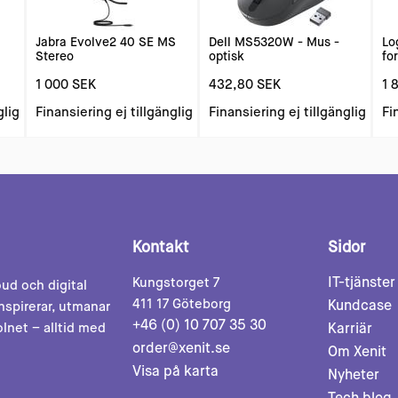
Jabra Evolve2 40 SE MS
Dell MS5320W - Mus -
Lo
Stereo
optisk
fo
1 000 SEK
432,80 SEK
1 
glig
Finansiering ej tillgänglig
Finansiering ej tillgänglig
Fi
Kontakt
Sidor
IT-tjänster
Kungstorget 7
oud och digital
411 17 Göteborg
Kundcase
nspirerar, utmanar
+46 (0) 10 707 35 30
olnet – alltid med
Karriär
order@xenit.se
Om Xenit
Visa på karta
Nyheter
Tech blog