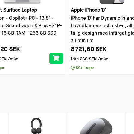
t Surface Laptop
Apple iPhone 17
on - Copilot+ PC - 13.8" -
iPhone 17 har Dynamic Islan
m Snapdragon X Plus - X1P-
huvudkamera och usb-c, allt 
- 16 GB RAM - 256 GB SSD
tålig design med infärgat gl
aluminium
,20 SEK
8 721,60 SEK
SEK
/mån
från
266 SEK
/mån
ger
50+
i lager