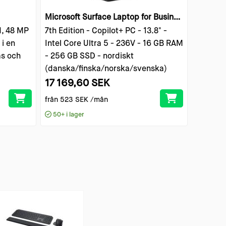
Microsoft Surface Laptop for Business
d, 48 MP
7th Edition - Copilot+ PC - 13.8" -
i en
Intel Core Ultra 5 - 236V - 16 GB RAM
as och
- 256 GB SSD - nordiskt
(danska/finska/norska/svenska)
17 169,60 SEK
från
523 SEK
/mån
50+
i lager