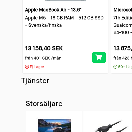
Apple MacBook Air - 13.6"
Microsof
Apple M5 - 16 GB RAM - 512 GB SSD
7th Editi
- Svenska/finska
Qualcom
64-100 
13 158,40 SEK
13 875
från
401 SEK
/mån
från
423 
Ej i lager
50+
i la
Tjänster
Storsäljare